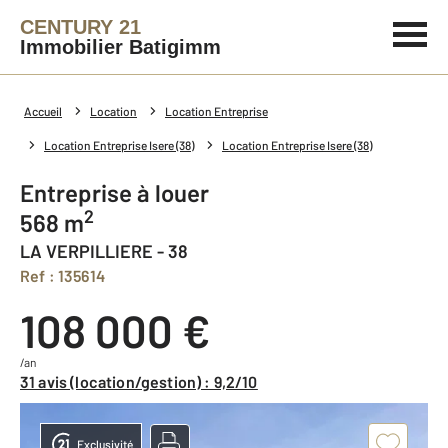
CENTURY 21
Immobilier Batigimm
Accueil
Location
Location Entreprise
Location Entreprise Isere (38)
Location Entreprise Isere (38)
Entreprise à louer
2
568 m
LA VERPILLIERE - 38
Ref : 135614
108 000 €
/an
31 avis (location/gestion) : 9,2/10
Exclusivité