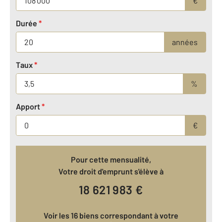
€
Durée
*
années
Taux
*
%
Apport
*
€
Pour cette mensualité,
Votre droit d'emprunt s'élève à
18 621 983
€
Voir les 16 biens correspondant à votre