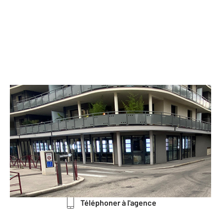
CENTURY 21 Immobilier Batigimm
19 avenue Maréchal Leclerc Angle 27
rue Victor Hugo
BOURGOIN JALLIEU - 38300
Envoyer un message
Téléphoner à l'agence