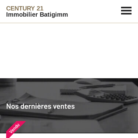
CENTURY 21
Immobilier Batigimm
Agence immobilière
Vendre
Nos dernières ventes
Nos derniers biens vendus près de
Nos dernières ventes
chez vous
Vendu