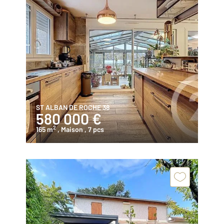
ST ALBAN DE ROCHE 38
580 000 €
2
165 m
, Maison
, 7 pcs