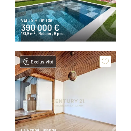
VAULX MILIEU 38
390 000 €
2
131,5 m
, Maison
, 5 pcs
Exclusivité
LA VERPILLIERE 38