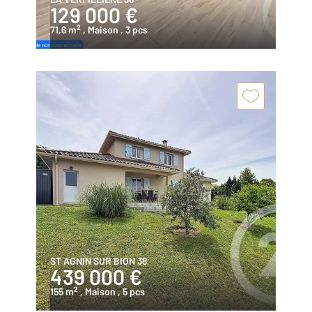
129 000 €
2
71,6 m
, Maison
, 3 pcs
ST AGNIN SUR BION 38
439 000 €
2
155 m
, Maison
, 5 pcs