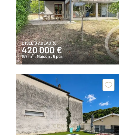
L ISLE D ABEAU 38
420 000 €
2
157 m
, Maison
, 6 pcs