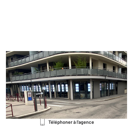
CENTURY 21 Immobilier Batigimm
19 avenue Maréchal Leclerc Angle 27
rue Victor Hugo
BOURGOIN JALLIEU - 38300
Envoyer un message
Téléphoner à l'agence