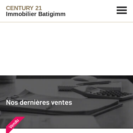
CENTURY 21
Immobilier Batigimm
Agence immobilière
Vendre
Nos dernières ventes
Nos derniers biens vendus près de
Nos dernières ventes
chez vous
Vendu