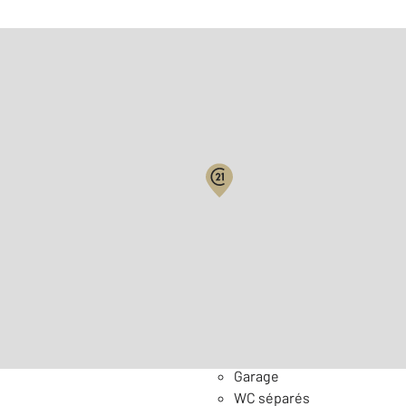
Biens vendus
Surface habitable : 121,0 
Nombre de pièces : 5
[Voi
Général
Garage
WC séparés