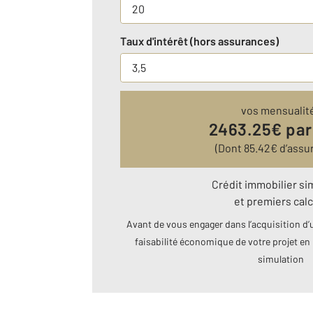
Taux d'intérêt (hors assurances)
vos mensualit
2463.25
€ par
(Dont
85.42
€ d’assu
Crédit immobilier si
et premiers calc
Avant de vous engager dans l’acquisition d’u
faisabilité économique de votre projet en 
simulation