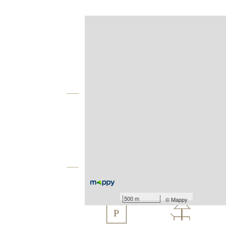
Afficher sur la carte :
Agence
Vue globale
2
Surface totale : 137,6 m
2
Surface terrain : 113,82 m
Équipements
Les plus
500 m
©
Mappy
P