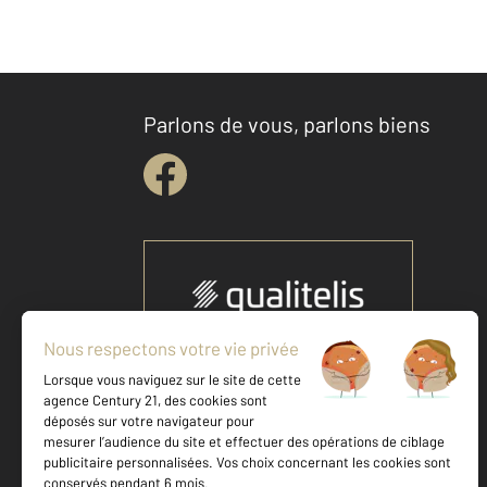
Parlons de vous, parlons biens
Votre agence est notée
Achat
Location
Vente
Gestion
9,2
/
10
9,2/10