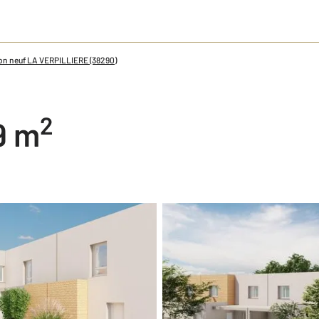
on neuf LA VERPILLIERE (38290)
2
99 m