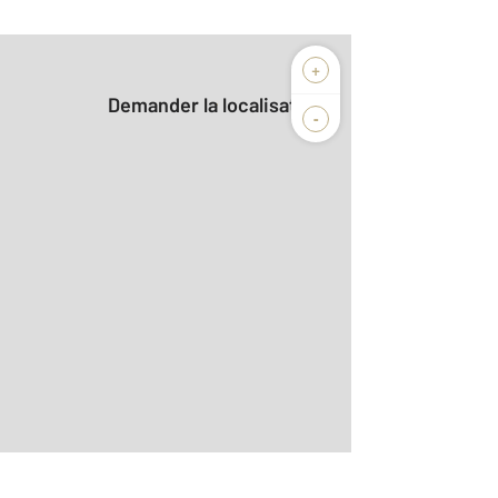
+
Demander la localisation
-
2
m
r le détail]