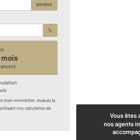
années
%
és
 mois
rances)
mulation
uls
n bien immobilier, évaluez la
utilisant nos calculettes de
Vous êtes 
nos agents i
accompagn