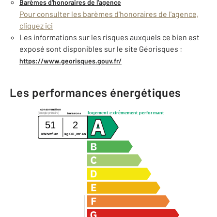
Barèmes d'honoraires de l'agence
Pour consulter les barèmes d'honoraires de l'agence,
cliquez ici
Les informations sur les risques auxquels ce bien est
exposé sont disponibles sur le site Géorisques :
https://www.georisques.gouv.fr/
Les performances énergétiques
consommation
logement extrêmement performant
(énergie primaire)
émissions
51
2
2
2
kWh/m
.an
kg CO
/m
.an
2