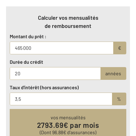
Calculer vos mensualités
de remboursement
Montant du prêt :
€
Durée du crédit
années
Taux d'intérêt (hors assurances)
%
vos mensualités
2793.69
€ par mois
(Dont
96.88
€ d’assurances)