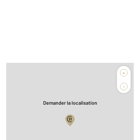
Afficher sur la carte :
+
Agence
Biens vendus
-
Demander la localisation
Vue globale
2
Surface totale : 136,9 m