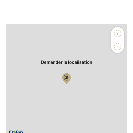
Afficher sur la carte :
+
Agence
Biens vendus
-
Demander la localisation
Vue globale
2
Surface totale : 68,8 m
2
Surface habitable : 69,3 m
Étage : Rez-de-chaussée
Nombre de pièces : 3
[Voir le détail]