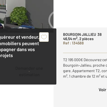
BOURGOIN JALLIEU 38
quéreur et vendeur,
2
46,54 m
, 2 pièces
mmobiliers peuvent
Ref : 134588
pagner dans vos
projets
T2 195 000€ Découvrez cet
Bourgoin-Jallieu, proche 
Demander une
gare. Appartement T2, com
estimation
m², 1 chambre de 12 m² et un
Voi