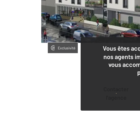
Vous êtes ac
Exclusivité
nos agents i
vous accom
Contacter
l'agence