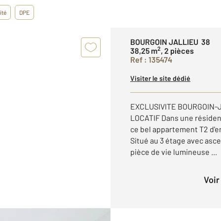
ité
DPE
BOURGOIN JALLIEU 38
2
38,25 m
, 2 pièces
Ref : 135474
Visiter le site dédié
EXCLUSIVITE BOURGOIN-
LOCATIF Dans une résiden
ce bel appartement T2 d'en
Situé au 3 étage avec asc
pièce de vie lumineuse ...
Voi