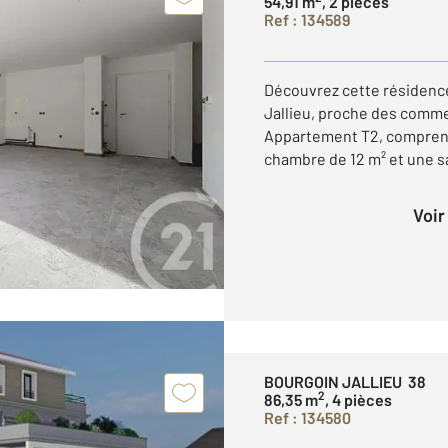
54,91 m
, 2 pièces
Ref : 134589
Découvrez cette résidence
Jallieu, proche des commer
Appartement T2, comprenan
chambre de 12 m² et une sal
Voi
BOURGOIN JALLIEU 38
2
86,35 m
, 4 pièces
Ref : 134580