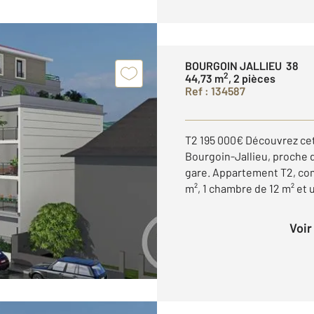
BOURGOIN JALLIEU 38
2
44,73 m
, 2 pièces
Ref : 134587
T2 195 000€ Découvrez cet
Bourgoin-Jallieu, proche 
gare. Appartement T2, com
m², 1 chambre de 12 m² et un
Voi