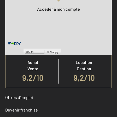
Accéder à mon compte
Votre agence est notée
500 m
©
Mappy
Achat
Location
Vente
Gestion
9,2
/
10
9,2/10
Offres d'emploi
Devenir franchisé