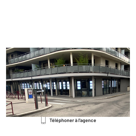
CENTURY 21 Immobilier Batigimm
19 avenue Maréchal Leclerc Angle 27
rue Victor Hugo
BOURGOIN JALLIEU - 38300
Envoyer un message
Téléphoner à l'agence