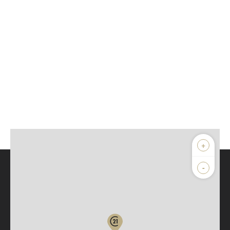
+
-
Parlons de vous, parlons biens
Votre compte :