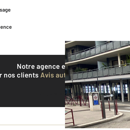
ssage
agence
Notre agence est notée
9,2/10
r nos clients
Avis authentifiés par Qualite
Voir tous les avis clients