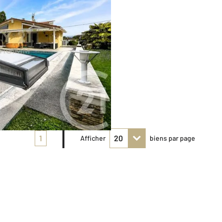
1
Afficher
biens par page