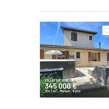
VILLEFONTAINE 38
345 000 €
2
124,1 m
, Maison
, 6 pcs