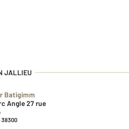
N JALLIEU
er Batigimm
o
- 38300