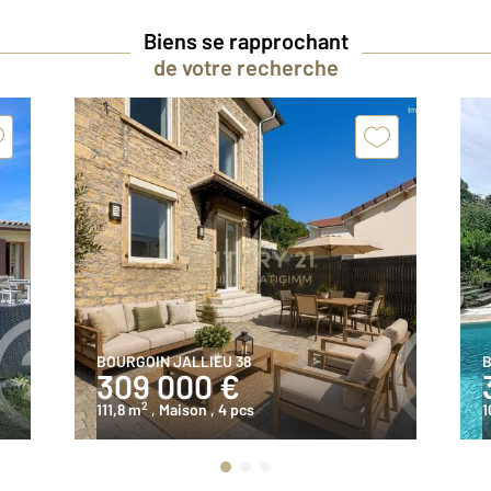
Biens se rapprochant
de votre recherche
BOURGOIN JALLIEU 38
B
309 000 €
2
111,8 m
, Maison
, 4 pcs
1