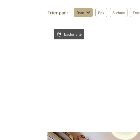
Trier par :
Date
Prix
Surface
Excl
Exclusivité